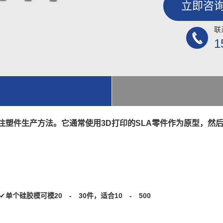
立即咨
联
1
塑件生产方法。它通常使用3D打印的SLA零件作为原型，然
✔
单个
硅胶
模
可
模
20
-
30
件
，
适合
10
-
500