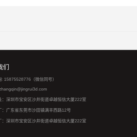
我们
: 15875528776（微信同号）
 zhangqin@jingrui3d.com
址：深圳市宝安区沙井街道卓越恒信大厦222室
厂：广东省东莞市沙田镇满丰西路12号
厂：深圳市宝安区沙井街道卓越恒信大厦222室