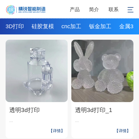
产品
简介
联系
3D打印
硅胶复模
cnc加工
钣金加工
金属3d
透明3d打印
透明3d打印_1
...
...
【详情】
【详情】